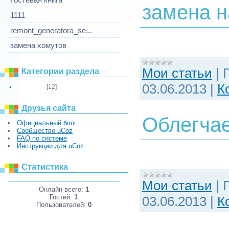
замена 
1111
remont_generatora_se...
замена хомутов
Мои статьи
|
Категории раздела
03.06.2013
|
К
[12]
Мои статьи
Друзья сайта
Облегчае
Официальный блог
Сообщество uCoz
FAQ по системе
Инструкции для uCoz
Статистика
Мои статьи
|
Онлайн всего:
1
Гостей:
1
03.06.2013
|
К
Пользователей:
0